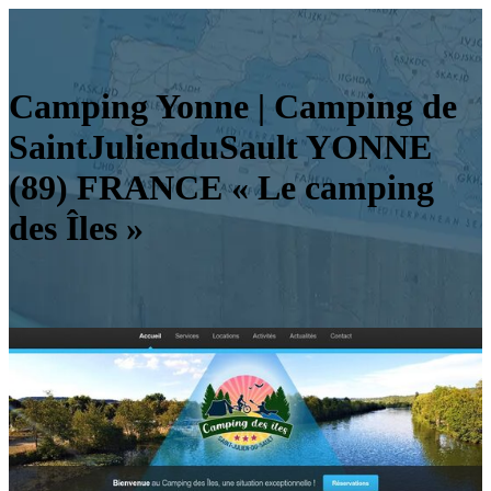
Camping Yonne | Camping de
SaintJulienduSault YONNE
(89) FRANCE « Le camping
des Îles »