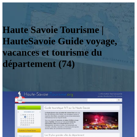
Haute Savoie Tourisme |
HauteSavoie Guide voyage,
vacances et tourisme du
département (74)