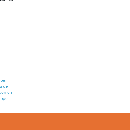
Open
u de
tion en
rope