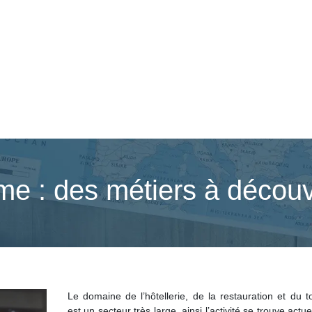
sme : des métiers à découv
Le domaine de l’hôtellerie, de la restauration et du 
est un secteur très large, ainsi l’activité se trouve actu